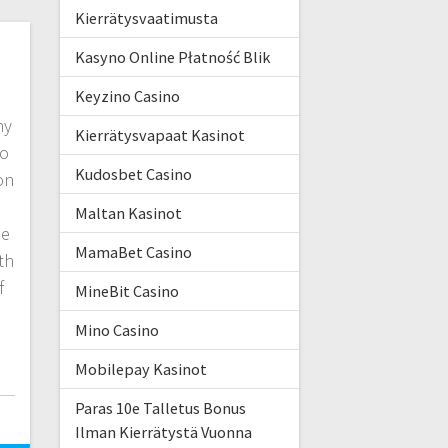
Kierrätysvaatimusta
Kasyno Online Płatność Blik
Keyzino Casino
hy
Kierrätysvapaat Kasinot
to
Kudosbet Casino
on
Maltan Kasinot
he
MamaBet Casino
th
f
MineBit Casino
Mino Casino
Mobilepay Kasinot
Paras 10e Talletus Bonus
Ilman Kierrätystä Vuonna