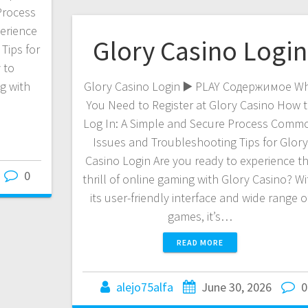
Process
perience
Glory Casino Login
Tips for
 to
ng with
Glory Casino Login ▶️ PLAY Содержимое W
You Need to Register at Glory Casino How 
Log In: A Simple and Secure Process Comm
Issues and Troubleshooting Tips for Glory
Casino Login Are you ready to experience t
0
thrill of online gaming with Glory Casino? Wi
its user-friendly interface and wide range o
games, it’s…
READ MORE
alejo75alfa
June 30, 2026
0