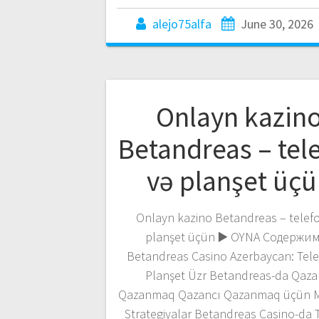
alejo75alfa
June 30, 2026
Onlayn kazin
Betandreas – tel
və planşet üç
Onlayn kazino Betandreas – telef
planşet üçün ▶️ OYNA Содержи
Betandreas Casino Azerbaycan: Tele
Planşet Üzr Betandreas-da Qaza
Qazanmaq Qazancı Qazanmaq üçün M
Strategiyalar Betandreas Casino-da 