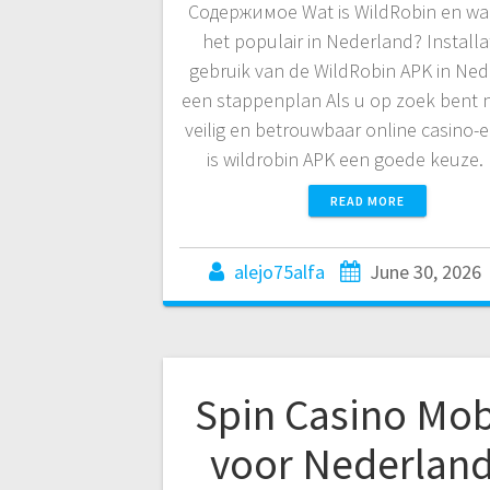
Содержимое Wat is WildRobin en wa
het populair in Nederland? Installa
gebruik van de WildRobin APK in Ned
een stappenplan Als u op zoek bent 
veilig en betrouwbaar online casino-e
is wildrobin APK een goede keuze.
READ MORE
alejo75alfa
June 30, 2026
Spin Casino Mob
voor Nederland