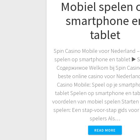
Mobiel spelen 
smartphone e
tablet
Spin Casino Mobile voor Nederland –
spelen op smartphone en tablet ▶️
Содержимое Welkom bij Spin Casin
beste online casino voor Nederlan
Casino Mobile: Speel op je smartph
tablet Spelen op smartphone en tab
voordelen van mobiel spelen Starten
spelen: Een stap-voor-stap gids voor
spelers Als…
READ MORE