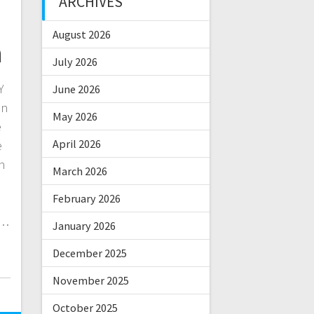
ARCHIVES
August 2026
a
July 2026
Y
June 2026
in
May 2026
e
April 2026
e
n
March 2026
February 2026
e…
January 2026
December 2025
November 2025
October 2025