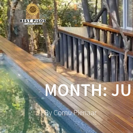
Skip
to
content
MONTH:
JU
By Cornu Pienaar