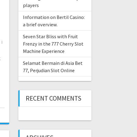
players
Information on Bertil Casino:
a brief overview.
Seven Star Bliss with Fruit
 i
Frenzy in the 777 Cherry Slot
Machine Experience
k
Selamat Bermain di Asia Bet
77, Perjudian Slot Online
RECENT COMMENTS