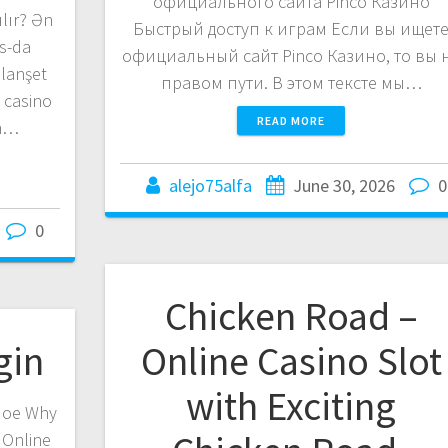
официального сайта Pinco Казино
lır? Ən
Быстрый доступ к играм Если вы ищет
s-da
официальный сайт Pinco Казино, то вы 
Planşet
правом пути. В этом тексте мы…
 casino
READ MORE
an…
alejo75alfa
June 30, 2026
0
0
Chicken Road –
gin
Online Casino Slot
with Exciting
мое Why
 Online